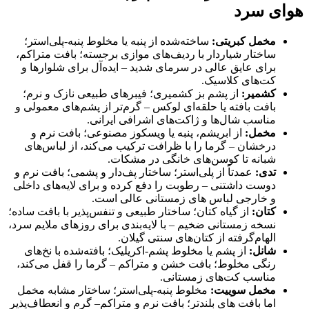
هوای سرد
مخمل کبریتی:
ساخته‌شده از پنبه یا مخلوط پنبه-پلی‌استر؛
ساختار شیاردار با ردیف‌های موازی برجسته؛ بافت متراکم،
برای عایق عالی در سرمای شدید – ایده‌آل برای شلوارها و
کت‌های کلاسیک.
کشمیر:
از پشم بز کشمیری؛ فیبرهای طبیعی نازک و نرم؛
بافت بافته یا حلقه‌ای لوکس – گرم‌تر از پشم‌های معمولی و
مناسب شال‌ها و ژاکت‌های اشرافی ایرانی.
مخمل:
از ابریشم، پنبه یا ویسکوز مصنوعی؛ بافت نرم و
درخشان – گرما را با ظرافت ترکیب می‌کند، از لباس‌های
شبانه تا کوسن‌های خانگی در مشکات.
تدی:
عمدتاً از پلی‌استر؛ ساختار پف‌دار و پشمی؛ بافت نرم و
دوست داشتنی – رطوبت را دفع کرده و برای لایه‌های داخلی
و خارجی لباس های زمستانی عالی است.
کتان:
از گیاه کتان؛ ساختار طبیعی و تنفس‌پذیر با بافت ساده؛
نسخه زمستانی ضخیم – با لایه‌بندی برای روزهای ملایم سرد،
الهام‌گرفته از کتان‌های سنتی گیلان.
شانل:
از پشم یا مخلوط پشم-اکریلیک؛ بافته‌شده با نخ‌های
رنگی مخلوط؛ بافت خشن و متراکم – گرما را قفل می‌کند،
مناسب کت‌های زمستانی.
مخمل سوییت:
مخلوط پنبه-پلی‌استر؛ ساختار مشابه مخمل
اما بافت های بلندتر؛ بافت نرم و متراکم– گرم و انعطاف‌پذیر