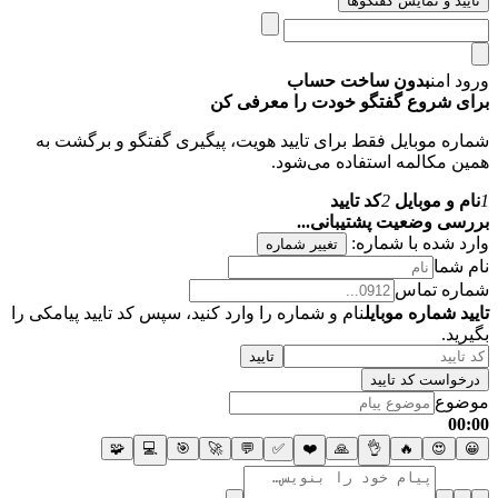
تایید و نمایش گفتگوها
ورود امن
بدون ساخت حساب
برای شروع گفتگو خودت را معرفی کن
شماره موبایل فقط برای تایید هویت، پیگیری گفتگو و برگشت به
همین مکالمه استفاده می‌شود.
1
نام و موبایل
2
کد تایید
بررسی وضعیت پشتیبانی...
وارد شده با شماره:
تغییر شماره
نام شما
شماره تماس
تایید شماره موبایل
نام و شماره را وارد کنید، سپس کد تایید پیامکی را
بگیرید.
تایید
درخواست کد تایید
موضوع
00:00
🧩
💻
🎯
🚀
💬
✅
❤️
🙏
👌
🔥
😍
😀