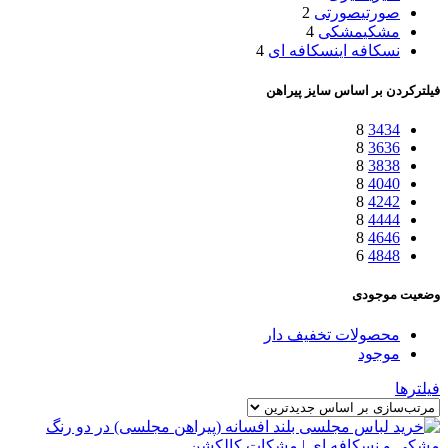
صورتی
صورتی
2
مشکی
مشکی
4
نسکافه ای
نسکافه ای
4
فیلترکردن بر اساس سایز پیراهن
8
34
34
8
36
36
8
38
38
8
40
40
8
42
42
8
44
44
8
46
46
6
48
48
وضعیت موجودی
محصولات تخفیف دار
موجود
فیلترها