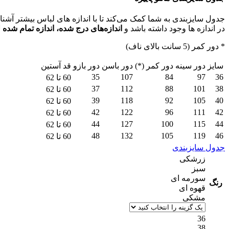
در اندازه ها وجود داشته باشد و
اندازه‌های درج شده، اندازه تمام شد
* دور کمر (5 سانت بالای ناف)
سایز
دور سینه
دور کمر (*)
دور باسن
دور بازو
قد آستین
35
107
84
97
36
60 تا 62
37
112
88
101
38
60 تا 62
39
118
92
105
40
60 تا 62
42
122
96
111
42
60 تا 62
44
127
100
115
44
60 تا 62
48
132
105
119
46
60 تا 62
جدول سایزبندی
زرشکی
سبز
سورمه ای
رنگ
قهوه ای
مشکی
36
38