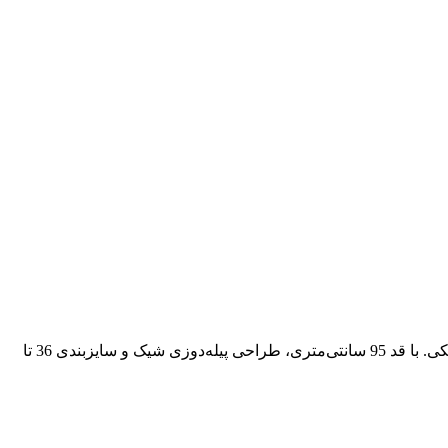
مانتو پاییزه لادن از مشکات کالکشن 🍂، با پارچه مخمل کبریتی درجه یک، نرم و بادوام، در رنگ‌های مشکی، سورمه‌ای، سبز، قهوه‌ای و زرشکی. با قد 95 سانتی‌متری، طراحی پیله‌دوزی شیک و سایزبندی 36 تا