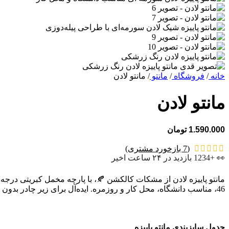
خانه
/
فروشگاه
/
مانتو
/
مانتو لادن
مانتو لادن
1.590.000
تومان
(
7
بازخورد مشتری)
👀 +1234 بازدید در ۲۴ ساعت اخیر
46، مناسب دانشگاه، محل کار و روزمره. ایده‌آل برای زیر چادر بدون پف کردن! ✨ استایل پاییزی شما را خاص و جذاب می‌کند.
جدول سایزبندی مانتو پاییزه